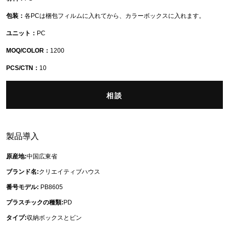
包装：
各PCは梱包フィルムに入れてから、カラーボックスに入れます。
ユニット：
PC
MOQ/COLOR：
1200
PCS/CTN：
10
相談
製品導入
原産地:
中国広東省
ブランド名:
クリエイティブハウス
番号モデル:
PB8605
プラスチックの種類:
PD
タイプ:
収納ボックスとビン