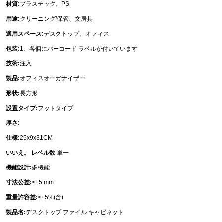
材質:
プラスチック、PS
用途:
クリーニング/保管、文房具
適用スペース:
デスクトップ、オフィス
包装:
1、各個にバーコード ラベルが付いています
技術:
注入
製品:
オフィスオーガナイザー
形状:
長方形
設置タイプ:
フットタイプ
厚さ:
仕様:
25x9x31CM
いいえ。 レベル数:
単一
機能設計:
多機能
寸法公差:
<±5 mm
重量許容差:
<±5%(含)
製品名:
デスクトップ ファイル キャビネット