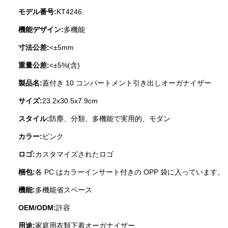
モデル番号:
KT4246
機能デザイン:
多機能
寸法公差:
<±5mm
重量公差:
<±5%(含)
製品名:
蓋付き 10 コンパートメント引き出しオーガナイザー
サイズ:
23.2x30.5x7.9cm
スタイル:
防塵、分類、多機能で実用的、モダン
カラー:
ピンク
ロゴ:
カスタマイズされたロゴ
梱包:
各 PC はカラーインサート付きの OPP 袋に入っています。
機能:
多機能省スペース
OEM/ODM:
許容
用途:
家庭用衣類下着オーガナイザー