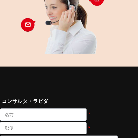
コンサルタ・ラピダ
*
*