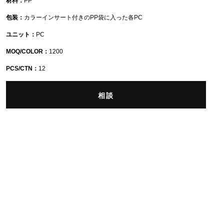
材料：
PP
包装：
カラーインサート付きのPP袋に入った各PC
ユニット：
PC
MOQ/COLOR：
1200
PCS/CTN：
12
相談