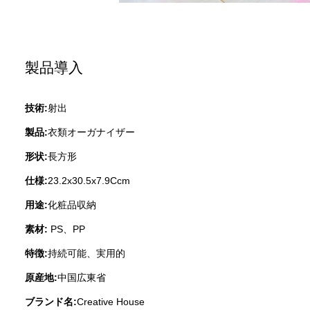
製品導入
技術:
射出
製品:
衣類オーガナイザー
形状:
長方形
仕様:
23.2x30.5x7.9Ccm
用途:
化粧品収納
素材:
PS、PP
特徴:
持続可能、実用的
原産地:
中国広東省
ブランド名:
Creative House