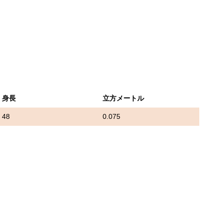
身長
立方メートル
48
0.075