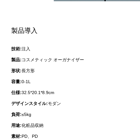
製品導入
技術:
注入
製品:
コスメティック オーガナイザー
形状:
長方形
容量:
0-1L
仕様:
32.5*20.1*8.9cm
デザインスタイル:
モダン
負荷:
≤5kg
用途:
化粧品収納
素材:
PD、PD