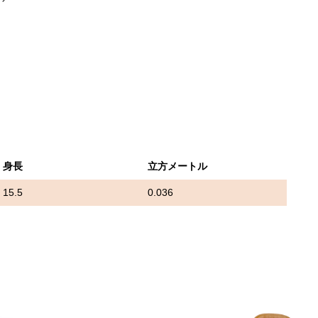
身長
立方メートル
15.5
0.036