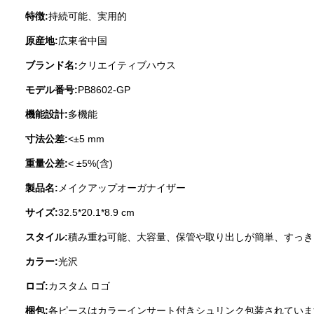
特徴:
持続可能、実用的
原産地:
広東省中国
ブランド名:
クリエイティブハウス
モデル番号:
PB8602-GP
機能設計:
多機能
寸法公差:
<±5 mm
重量公差:
< ±5%(含)
製品名:
メイクアップオーガナイザー
サイズ:
32.5*20.1*8.9 cm
スタイル:
積み重ね可能、大容量、保管や取り出しが簡単、すっき
カラー:
光沢
ロゴ:
カスタム ロゴ
梱包:
各ピースはカラーインサート付きシュリンク包装されていま