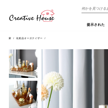
探
す
提示された
家
/
化粧品オーガナイザー
/