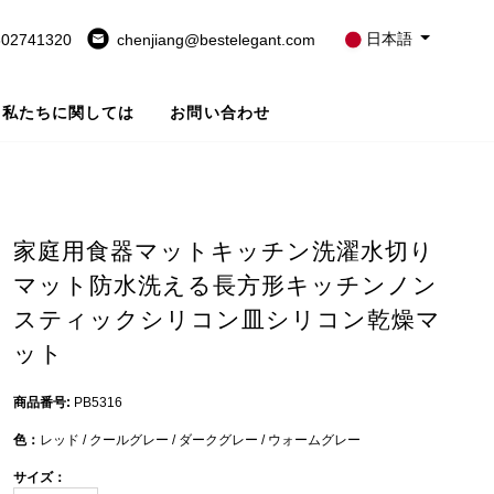
日本語
802741320
chenjiang@bestelegant.com
私たちに関しては
お問い合わせ
家庭用食器マットキッチン洗濯水切り
マット防水洗える長方形キッチンノン
スティックシリコン皿シリコン乾燥マ
ット
商品番号:
PB5316
色：
レッド / クールグレー / ダークグレー / ウォームグレー
サイズ：