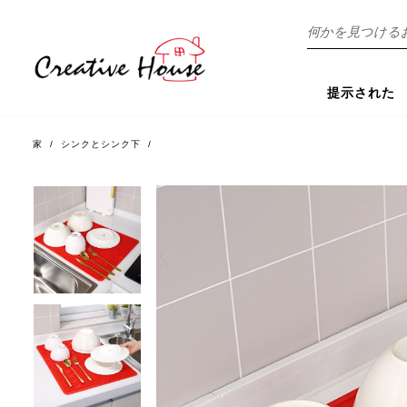
探
す
提示された
家
/
シンクとシンク下
/