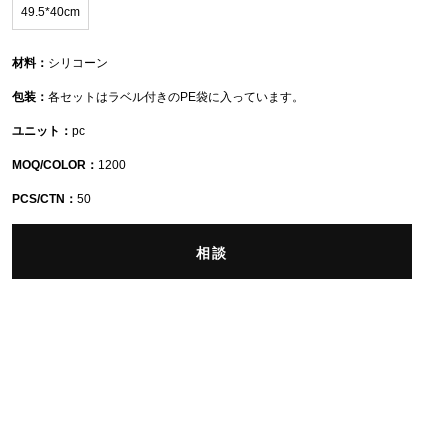
49.5*40cm
材料：
シリコーン
包装：
各セットはラベル付きのPE袋に入っています。
ユニット：
pc
MOQ/COLOR：
1200
PCS/CTN：
50
相談