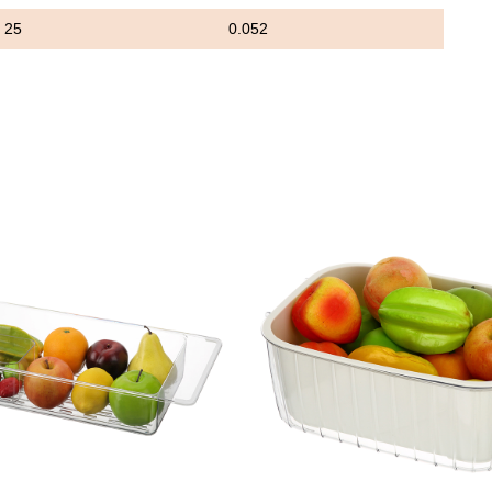
25
0.052