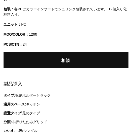
包装：
各PCはカラーインサートでシュリンク包装されています。 12個入り化
粧箱入り。
ユニット：
PC
MOQ/COLOR：
1200
PCS/CTN：
24
相談
製品導入
タイプ:
収納ホルダーとラック
適用スペース:
キッチン
設置タイプ:
足のタイプ
分類:
非折りたたみグリッド
いいえ。 段:
シングル