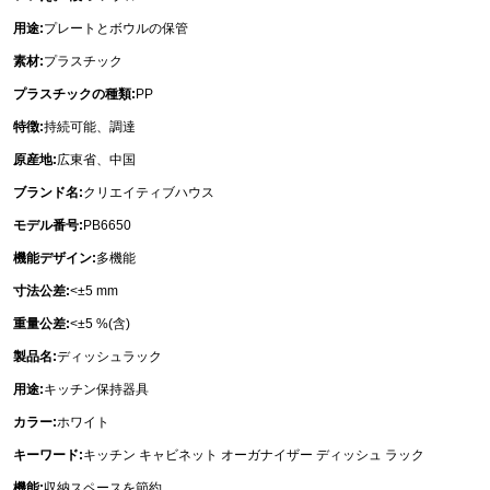
用途:
プレートとボウルの保管
素材:
プラスチック
プラスチックの種類:
PP
特徴:
持続可能、調達
原産地:
広東省、中国
ブランド名:
クリエイティブハウス
モデル番号:
PB6650
機能デザイン:
多機能
寸法公差:
<±5 mm
重量公差:
<±5 %(含)
製品名:
ディッシュラック
用途:
キッチン保持器具
カラー:
ホワイト
キーワード:
キッチン キャビネット オーガナイザー ディッシュ ラック
機能:
収納スペースを節約